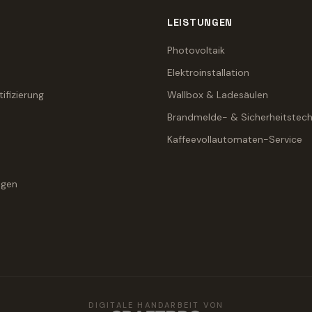
LEISTUNGEN
Photovoltaik
Elektroinstallation
tifizierung
Wallbox & Ladesäulen
Brandmelde- & Sicherheitstech
Kaffeevollautomaten-Service
agen
DIGITALE HANDARBEIT VON