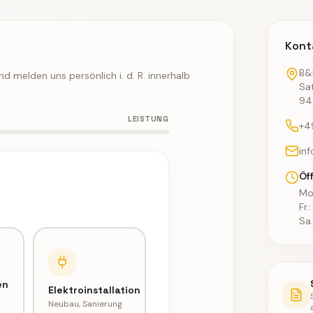
Kont
B&
und melden uns persönlich i. d. R. innerhalb
Sat
94
LEISTUNG
+4
in
Öf
Mo
Fr.
Sa
en
Elektroinstallation
Neubau, Sanierung