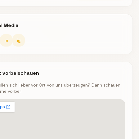
al Media
in
ig
t vorbeischauen
ollen sich lieber vor Ort von uns überzeugen? Dann schauen
rne vorbei!