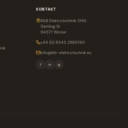
KONTAKT
B&B Elektrotechnik OHG
Sattling 1A
94577 Winzer
+49 (0) 8545 2989740
nik
info@bb-elektrotechnik.eu
f
in
ig