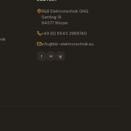
B&B Elektrotechnik OHG
Sattling 1A
94577 Winzer
+49 (0) 8545 2989740
nik
info@bb-elektrotechnik.eu
f
in
ig