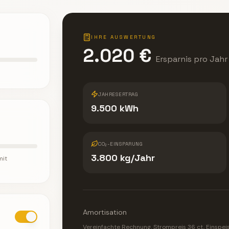
IHRE AUSWERTUNG
2.020 €
Ersparnis pro Jahr
JAHRESERTRAG
9.500 kWh
CO₂-EINSPARUNG
3.800 kg/Jahr
mit
Amortisation
Vereinfachte Rechnung. Strompreis
36
ct, Einspe