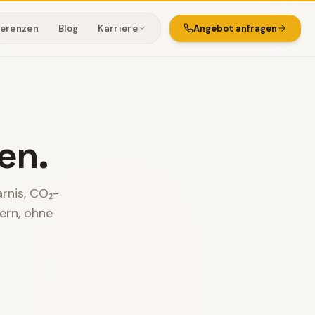
ferenzen
Blog
Karriere
Angebot anfragen
en.
arnis, CO₂-
ern, ohne