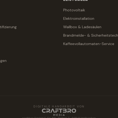
Photovoltaik
Elektroinstallation
tifizierung
Wallbox & Ladesäulen
Brandmelde- & Sicherheitstech
Kaffeevollautomaten-Service
agen
DIGITALE HANDARBEIT VON
craftbro GmbH & Co. KG · Reitern 7 · 94544 Hofkirchen