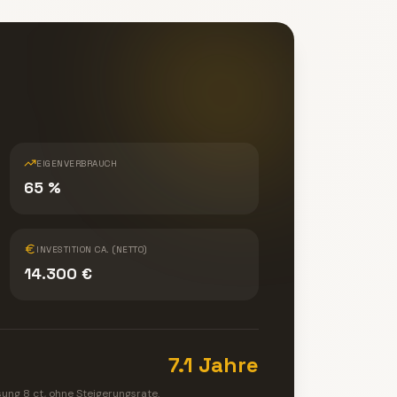
EIGENVERBRAUCH
65 %
INVESTITION CA. (NETTO)
14.300 €
7.1 Jahre
isung
8
ct, ohne Steigerungsrate.