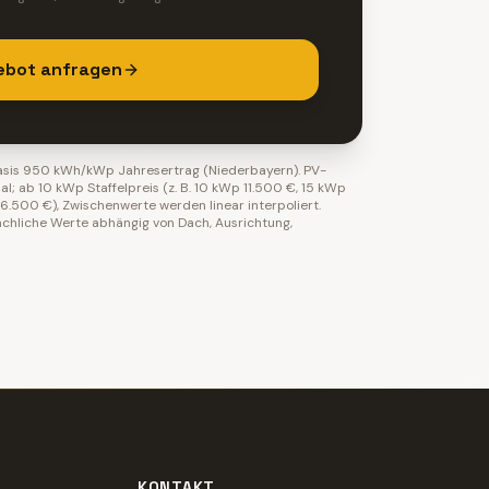
ebot anfragen
Basis 950 kWh/kWp Jahresertrag (Niederbayern). PV-
; ab 10 kWp Staffelpreis (z. B. 10 kWp 11.500 €, 15 kWp
.500 €), Zwischenwerte werden linear interpoliert.
ächliche Werte abhängig von Dach, Ausrichtung,
KONTAKT